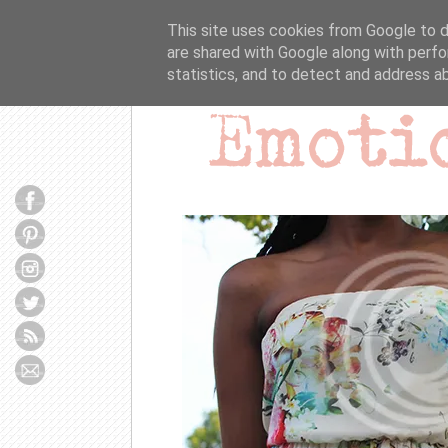
This site uses cookies from Google to de
are shared with Google along with perfo
statistics, and to detect and address a