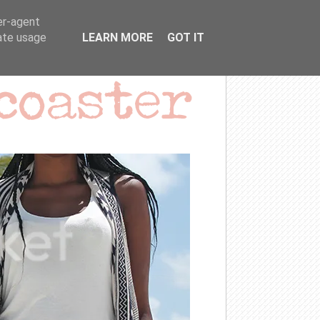
er-agent
rate usage
LEARN MORE
GOT IT